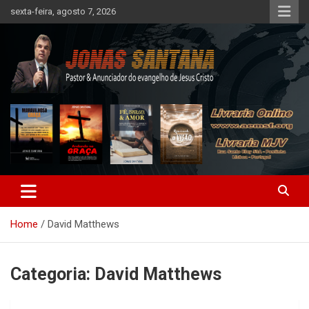
Skip
sexta-feira, agosto 7, 2026
to
content
AEMSF – Levando a Palavra
Home
David Matthews
Categoria:
David Matthews