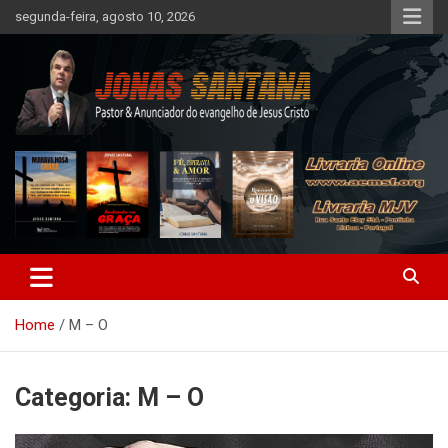
Skip
segunda-feira, agosto 10, 2026
to
content
AEMSF – Levando a Palavra
Home
M – O
Categoria:
M – O