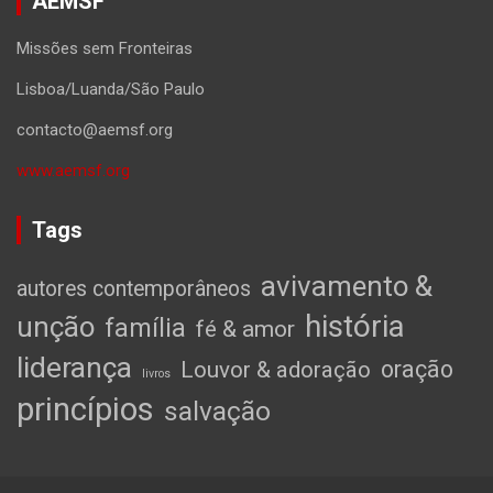
AEMSF
Missões sem Fronteiras
Lisboa/Luanda/São Paulo
contacto@aemsf.org
www.aemsf.org
Tags
avivamento &
autores contemporâneos
história
unção
família
fé & amor
liderança
oração
Louvor & adoração
livros
princípios
salvação