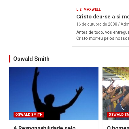
L.E. MAXWELL
Cristo deu-se a si 
16 de outubro de 2008
Admi
Antes de tudo, vos entregu
Cristo morreu pelos nosso
Oswald Smith
OSWALD SMITH
OSWALD SM
A Responsabilidade pelo
O homem