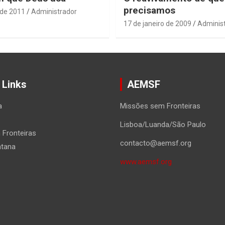
precisamos
 de 2011
Administrador
17 de janeiro de 2009
Adminis
 Links
AEMSF
a
Missões sem Fronteiras
Lisboa/Luanda/São Paulo
Fronteiras
contacto@aemsf.org
ntana
www.aemsf.org