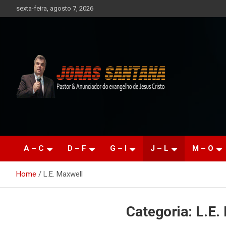
Skip
sexta-feira, agosto 7, 2026
to
content
AEMSF – Levando a
Palavra
A – C
D – F
G – I
J – L
M – O
Home
L.E. Maxwell
Categoria:
L.E.