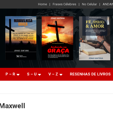
Home
Frases Célebres
No Celular
ANDAN
P – R
S – U
V – Z
RESENHAS DE LIVROS
 Maxwell