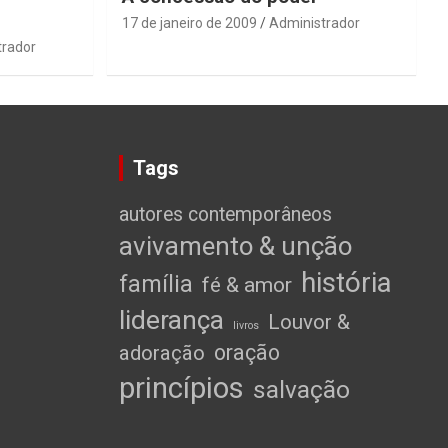
17 de janeiro de 2009
Administrador
trador
Tags
autores contemporâneos
avivamento & unção
história
família
fé & amor
liderança
Louvor &
livros
oração
adoração
princípios
salvação