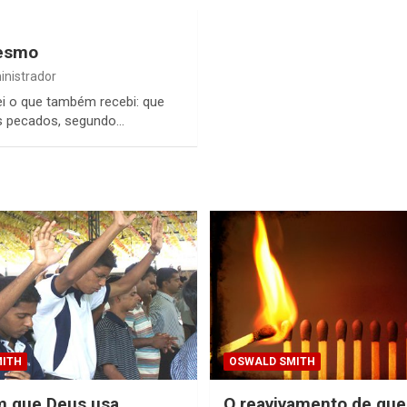
mesmo
nistrador
ei o que também recebi: que
s pecados, segundo…
ITH
OSWALD SMITH
 que Deus usa
O reavivamento de que