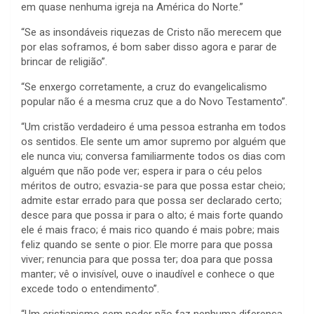
em quase nenhuma igreja na América do Norte.”
“Se as insondáveis riquezas de Cristo não merecem que
por elas soframos, é bom saber disso agora e parar de
brincar de religião”.
“Se enxergo corretamente, a cruz do evangelicalismo
popular não é a mesma cruz que a do Novo Testamento”.
“Um cristão verdadeiro é uma pessoa estranha em todos
os sentidos. Ele sente um amor supremo por alguém que
ele nunca viu; conversa familiarmente todos os dias com
alguém que não pode ver; espera ir para o céu pelos
méritos de outro; esvazia-se para que possa estar cheio;
admite estar errado para que possa ser declarado certo;
desce para que possa ir para o alto; é mais forte quando
ele é mais fraco; é mais rico quando é mais pobre; mais
feliz quando se sente o pior. Ele morre para que possa
viver; renuncia para que possa ter; doa para que possa
manter; vê o invisível, ouve o inaudível e conhece o que
excede todo o entendimento”.
“Um cristianismo sem poder não faz nenhuma diferença