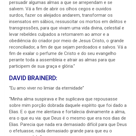
persuadir algumas almas a que se arrependam e se
salvem. Vá a fim de abrir os olhos cegos e ouvidos
surdos, fazer os aleijados andarem, transformar os
insensatos em sábios, ressuscitar os mortos em delitos e
transgressões, para que vivam uma vida divina, celestial e
levar rebeldes culpados a retornarem ao amor e a
obediência do criador por meio de Jesus Cristo, o grande
reconciliador, a fim de que sejam perdoados e salvos. Vá a
fim de exalar o perfume de Cristo e do seu evangelho
perante toda a assembleia e atrair as almas para que
participem de sua graça e glória.”
DAVID BRAINERD:
“Eu amo viver no limiar da eternidade”
“Minha alma suspirava e lhe suplicava que repousasse
sobre mim porção dobrada daquele espírito que foi dado a
Elias. E o que me alentava e fortalecia divinamente a alma,
era o que eu via: que Deus é o mesmo que era nos dias de
Elias. Parecia que nada era demasiado difícil para que Deus
o efetuasse; nada demasiado grande para que eu o