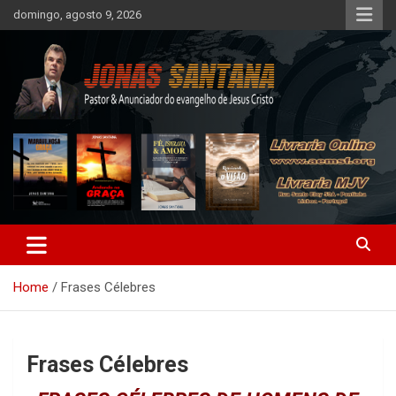
Skip
domingo, agosto 9, 2026
to
content
AEMSF – Levando a Palavra
Home
Frases Célebres
Frases Célebres