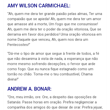
AMY WILSON CARMICHAEL:
“Ah, quem me dera ter grande paixão pelas almas, Ter urna
compaixão que se apieda! Ah, quem me dera ter um amor
que amasse até a morte, Um fogo que me consumisse!
Ah, quem me dera ter o poder da oração vitoriosa, Que se
derrama em favor dos perdidos! Uma oração vitoriosa em
nome Daquele que venceu, Ah, quem nos dera um
Pentecostes!”
“Dá-me o tipo de amor que segue à frente de todos, a fé
que não desanima à vista de nada, a esperança que não
morre mesmo sofrendo decepções, o fervor que arde
corno fogo. Que eu nunca fique estagnado como um
torrão no chão. Torna-me o teu combustível, Chama
divina!”
ANDREW A. BONAR:
“Ore, meu irmão, ore. Ore, a despeito das oposições de
Satanás. Passe horas em oração. Prefira negligenciar a
companhia dos amigos do que deixar de orar. Prefira jejuar,