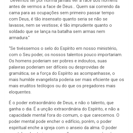
“Devemos ter por norma jamais ver a face dos homens
antes de vermos a face de Deus… Quem sai correndo da
cama para as ocupações sem primeiro passar tempo
com Deus, é tão insensato quanto seria se não se
lavasse, nem se vestisse; é tão imprudente quanto o
soldado que se lança na batalha sem armas nem
armadura.”
“Se tivéssemos o selo do Espírito em nosso ministério,
com o Seu poder, os nossos talentos pouco importariam.
Os homens poderiam ser pobres e indoutos, suas
palavras poderiam ser difíceis ou desprovidas de
gramática; se a força do Espírito as acompanhasse, o
mais humilde evangelista poderia ser mais eficiente que os
mais eruditos teólogos ou do que os pregadores mais
eloquentes.
É o poder extraordinário de Deus, e não o talento, que
ganha o dia. É a unção extraordinária do Espírito, e não a
capacidade mental fora do comum, o que carecemos. O
poder mental pode encher o edifício, porém, o poder
espiritual enche a igreja com o anseio da alma. O poder