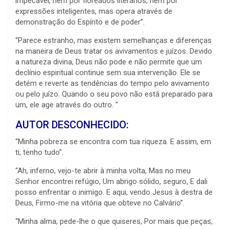
impecável, nem por floreados literários, nem por
expressões inteligentes, mas opera através de
demonstração do Espírito e de poder”.
“Parece estranho, mas existem semelhanças e diferenças
na maneira de Deus tratar os avivamentos e juízos. Devido
a natureza divina, Deus não pode e não permite que um
declínio espiritual continue sem sua intervenção. Ele se
detém e reverte as tendências do tempo pelo avivamento
ou pelo juízo. Quando o seu povo não está preparado para
um, ele age através do outro. ”
AUTOR DESCONHECIDO:
“Minha pobreza se encontra com tua riqueza. E assim, em
ti, tenho tudo”.
“Ah, inferno, vejo-te abrir à minha volta, Mas no meu
Senhor encontrei refúgio, Um abrigo sólido, seguro, E dali
posso enfrentar o inimigo. E aqui, vendo Jesus à destra de
Deus, Firmo-me na vitória que obteve no Calvário”.
“Minha alma, pede-lhe o que quiseres, Por mais que peças,