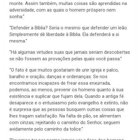
monte. Assim também, muitas coisas são aprendidas na
adversidade, com as quais o homem próspero nem
sonha.”
“Defender a Bíblia? Seria o mesmo que defender um leão.
Simplesmente dê liberdade à Bíblia. Ela defenderá a si
mesma.”
“Há algumas virtudes suas que jamais seriam descobertas
se não fossem as provações pelas quais você passa.”
“O fato é que muitos gostariam de unir igreja e palco,
baralho e oração, danças e ordenanças. Se nos
encontramos incapazes de frear essa enxurrada,
podemos, ao menos, prevenir os homens quanto à sua
existência e suplicar que fujam dela. Quando a antiga fé
desaparece e o entusiasmo pelo evangelho é extinto, não
é surpresa que as pessoas busquem outras coisas que
lhes tragam satisfação. Na falta de pão, se alimentam
com cinzas; rejeitando o caminho do Senhor, seguem
avidamente pelo caminho da tolice.”