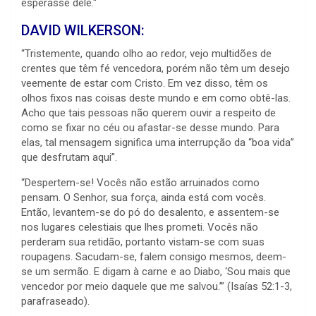
esperasse dele.“
DAVID WILKERSON:
“Tristemente, quando olho ao redor, vejo multidões de
crentes que têm fé vencedora, porém não têm um desejo
veemente de estar com Cristo. Em vez disso, têm os
olhos fixos nas coisas deste mundo e em como obtê-las.
Acho que tais pessoas não querem ouvir a respeito de
como se fixar no céu ou afastar-se desse mundo. Para
elas, tal mensagem significa uma interrupção da “boa vida”
que desfrutam aqui”.
“Despertem-se! Vocês não estão arruinados como
pensam. O Senhor, sua força, ainda está com vocês.
Então, levantem-se do pó do desalento, e assentem-se
nos lugares celestiais que lhes prometi. Vocês não
perderam sua retidão, portanto vistam-se com suas
roupagens. Sacudam-se, falem consigo mesmos, deem-
se um sermão. E digam à carne e ao Diabo, ‘Sou mais que
vencedor por meio daquele que me salvou.’” (Isaías 52:1-3,
parafraseado).