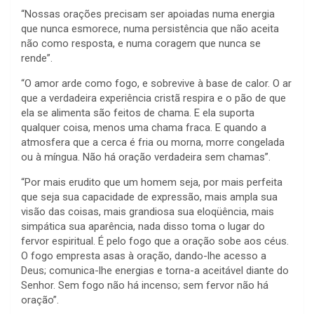
“Nossas orações precisam ser apoiadas numa energia
que nunca esmorece, numa persistência que não aceita
não como resposta, e numa coragem que nunca se
rende”.
“O amor arde como fogo, e sobrevive à base de calor. O ar
que a verdadeira experiência cristã respira e o pão de que
ela se alimenta são feitos de chama. E ela suporta
qualquer coisa, menos uma chama fraca. E quando a
atmosfera que a cerca é fria ou morna, morre congelada
ou à míngua. Não há oração verdadeira sem chamas”.
“Por mais erudito que um homem seja, por mais perfeita
que seja sua capacidade de expressão, mais ampla sua
visão das coisas, mais grandiosa sua eloqüência, mais
simpática sua aparência, nada disso toma o lugar do
fervor espiritual. É pelo fogo que a oração sobe aos céus.
O fogo empresta asas à oração, dando-lhe acesso a
Deus; comunica-lhe energias e torna-a aceitável diante do
Senhor. Sem fogo não há incenso; sem fervor não há
oração”.