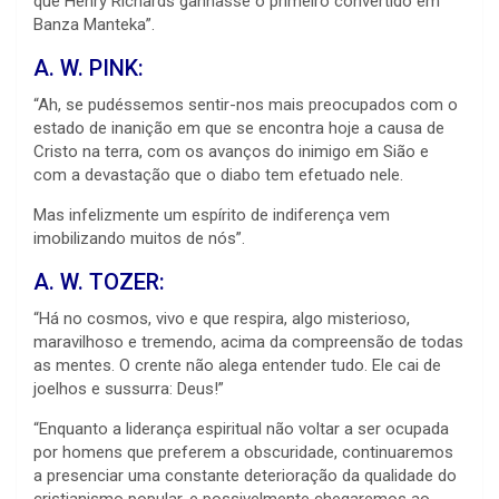
que Henry Richards ganhasse o primeiro convertido em
Banza Manteka”.
A. W. PINK:
“Ah, se pudéssemos sentir-nos mais preocupados com o
estado de inanição em que se encontra hoje a causa de
Cristo na terra, com os avanços do inimigo em Sião e
com a devastação que o diabo tem efetuado nele.
Mas infelizmente um espírito de indiferença vem
imobilizando muitos de nós”.
A. W. TOZER:
“Há no cosmos, vivo e que respira, algo misterioso,
maravilhoso e tremendo, acima da compreensão de todas
as mentes. O crente não alega entender tudo. Ele cai de
joelhos e sussurra: Deus!”
“Enquanto a liderança espiritual não voltar a ser ocupada
por homens que preferem a obscuridade, continuaremos
a presenciar uma constante deterioração da qualidade do
cristianismo popular, e possivelmente chegaremos ao