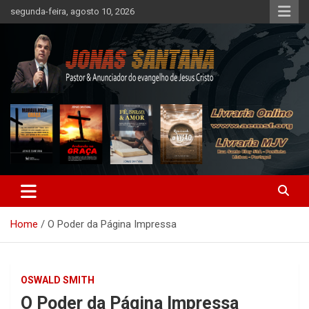
Skip
segunda-feira, agosto 10, 2026
to
content
AEMSF – Levando a Palavra
Home
O Poder da Página Impressa
OSWALD SMITH
O Poder da Página Impressa