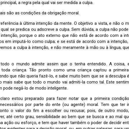
 principal, a regra pela qual vai ser medida a culpa.
uais são as condições da obrigação moral.
referência à última intenção da mente. O objetivo a vista, e não o m
 qual se predica ou adscreve a culpa. Sem dúvida, a culpa não po
a intenção, porque o ato externo que não está de acordo com a i
os em imputá-lo como culpa; e se está de acordo com a intenção
vemos a culpa à intenção, e não meramente à mão ou à língua, q
 todo o mundo admite assim que o tenha entendido. A coisa, e
 toda criança. Tão pronto como uma criança captou a primeira
endo que não queria fazê-lo, e sabe muito bem que se a desculpa é 
 mais sabe que todo o mundo vai admiti-la como tal. Este senti
m pode negá-lo de modo inteligente.
 claro estou preparado para fazer notar que a primeira condiçã
cessários por parte do ente (ou agente) moral. Tem que ter int
onto o valor do fim a escolher ou recusar, pois, de outro modo
er, até certo grau, sensibilidade ao bem que se busca e ao mal qu
a ação ou esforço, e tem que haver também o poder de decidir entr
sitos evidentes para a decisão moral, ou, em outras palavras, para 