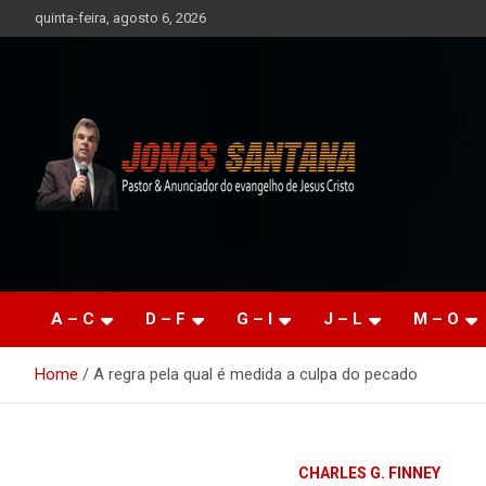
Skip
quinta-feira, agosto 6, 2026
to
content
AEMSF – Levando a
Palavra
A – C
D – F
G – I
J – L
M – O
Home
A regra pela qual é medida a culpa do pecado
CHARLES G. FINNEY