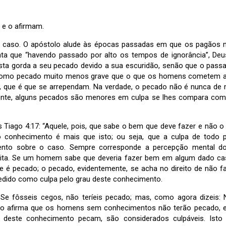
 e o afirmam.
 caso. O apóstolo alude às épocas passadas em que os pagãos 
nta que “havendo passado por alto os tempos de ignorância”, De
vista gorda a seu pecado devido a sua escuridão, senão que o pas
 como pecado muito menos grave que o que os homens cometem 
 que é que se arrependam. Na verdade, o pecado não é nunca de
ente, alguns pecados são menores em culpa se lhes compara com 
Tiago 4:17: “Aquele, pois, que sabe o bem que deve fazer e não o
o conhecimento é mais que isto; ou seja, que a culpa de todo 
ento sobre o caso. Sempre corresponde a percepção mental do
jeita. Se um homem sabe que deveria fazer bem em algum dado ca
ele é pecado; o pecado, evidentemente, se acha no direito de não 
medido como culpa pelo grau deste conhecimento.
: Se fôsseis cegos, não teríeis pecado; mas, como agora dizeis
sto afirma que os homens sem conhecimentos não terão pecado,
 deste conhecimento pecam, são considerados culpáveis. Isto 