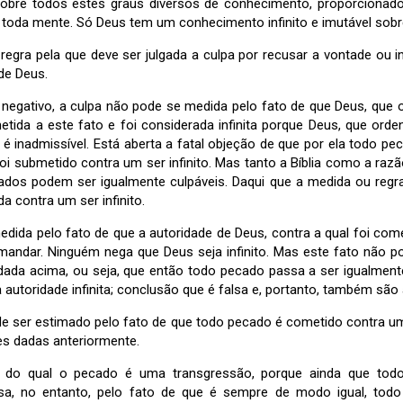
sobre todos estes graus diversos de conhecimento, proporcionad
toda mente. Só Deus tem um conhecimento infinito e imutável sobr
a regra pela que deve ser julgada a culpa por recusar a vontade ou
 de Deus.
 negativo, a culpa não pode se medida pelo fato de que Deus, que or
ida a este fato e foi considerada infinita porque Deus, que ordena, 
na é inadmissível. Está aberta a fatal objeção de que por ela todo p
foi submetido contra um ser infinito. Mas tanto a Bíblia como a raz
dos podem ser igualmente culpáveis. Daqui que a medida ou regr
a contra um ser infinito.
dida pelo fato de que a autoridade de Deus, contra a qual foi comet
 mandar. Ninguém nega que Deus seja infinito. Mas este fato não p
ada acima, ou seja, que então todo pecado passa a ser igualmente 
autoridade infinita; conclusão que é falsa e, portanto, também são
de ser estimado pelo fato de que todo pecado é cometido contra um
s dadas anteriormente.
i do qual o pecado é uma transgressão, porque ainda que tod
iosa, no entanto, pelo fato de que é sempre de modo igual, todo