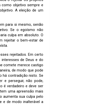
ria como objetivo sempre e
objetivo. A eleição de um
bem para si mesmo, senão
etivo. Se o egoísmo não
caria culpa em absoluto. O
em rejeitar o bem-estar de
ísta.
sses rejeitados. Em certo
s interesses de Deus e do
 que comete merece castigo
maneira, de modo que pode
 há contradição nisto. Se
r e perseguir, não pode,
to é verdadeiro e deve ser
e tem uma apreensão mais
ão aumenta sua culpa pelo
 e de modo inalterável a