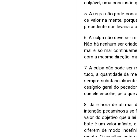
culpável; uma conclusão q
5. A regra não pode consi
de valor na mente, porqu
precedente nos levaria a 
6. A culpa não deve ser 
Não há nenhum ser criado
mal e só mal continuame
com a mesma direção: mal
7. A culpa não pode ser m
tudo, a quantidade da m
sempre substancialmente 
desígnio geral do pecado
que ele escolhe, pelo que
8. Já é hora de afirmar 
intenção pecaminosa se 
valor do objetivo que a le
Este é um valor infinito,
diferem de modo indefin
mente. O escolher este ob