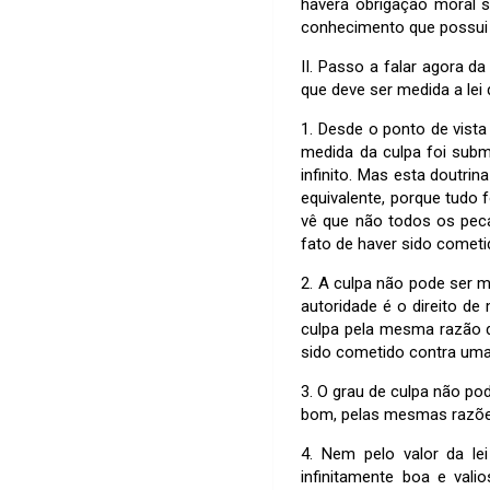
haverá obrigação moral 
conhecimento que possui 
II. Passo a falar agora d
que deve ser medida a lei
1. Desde o ponto de vista
medida da culpa foi submet
infinito. Mas esta doutri
equivalente, porque tudo 
vê que não todos os peca
fato de haver sido cometid
2. A culpa não pode ser me
autoridade é o direito de
culpa pela mesma razão d
sido cometido contra uma 
3. O grau de culpa não po
bom, pelas mesmas razõe
4. Nem pelo valor da le
infinitamente boa e val