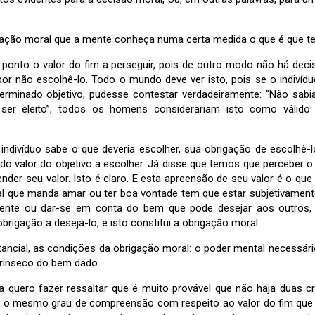
igação moral que a mente conheça numa certa medida o que é que te
 ponto o valor do fim a perseguir, pois de outro modo não há deci
por não escolhê-lo. Todo o mundo deve ver isto, pois se o indivíd
rminado objetivo, pudesse contestar verdadeiramente: “Não sabi
 ser eleito”, todos os homens considerariam isto como válido
ndivíduo sabe o que deveria escolher, sua obrigação de escolhê-
do valor do objetivo a escolher. Já disse que temos que perceber o o
ender seu valor. Isto é claro. E esta apreensão de seu valor é o que
oral que manda amar ou ter boa vontade tem que estar subjetivamen
sente ou dar-se em conta do bem que pode desejar aos outros
rigação a desejá-lo, e isto constitui a obrigação moral.
ancial, as condições da obrigação moral: o poder mental necessári
trínseco do bem dado.
a quero fazer ressaltar que é muito provável que não haja duas cr
 o mesmo grau de compreensão com respeito ao valor do fim que 