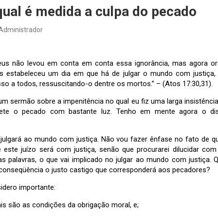
qual é medida a culpa do pecado
Administrador
us não levou em conta em conta essa ignorância, mas agora or
ois estabeleceu um dia em que há de julgar o mundo com justiç
sso a todos, ressuscitando-o dentre os mortos.” – (Atos 17:30,31).
m sermão sobre a impenitência no qual eu fiz uma larga insistênc
te o pecado com bastante luz. Tenho em mente agora o disc
 julgará ao mundo com justiça. Não vou fazer ênfase no fato de q
este juízo será com justiça, senão que procurarei dilucidar com
s palavras, o que vai implicado no julgar ao mundo com justiça. 
m conseqüência o justo castigo que corresponderá aos pecadores?
idero importante:
ais são as condições da obrigação moral, e;