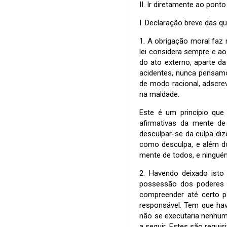
II. Ir diretamente ao ponto
I. Declaração breve das q
1. A obrigação moral faz 
lei considera sempre e ao
do ato externo, aparte d
acidentes, nunca pensam
de modo racional, adscre
na maldade.
Este é um princípio que
afirmativas da mente de
desculpar-se da culpa diz
como desculpa, e além do
mente de todos, e ningué
2. Havendo deixado isto
possessão dos poderes ne
compreender até certo p
responsável. Tem que hav
não se executaria nenhum
a seguir. Estes são requi