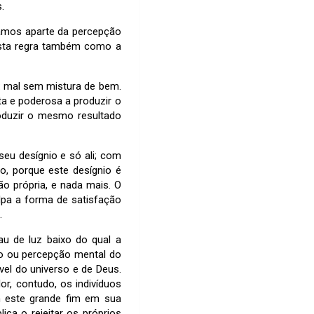
.
idamos aparte da percepção
 esta regra também como a
: mal sem mistura de bem.
a e poderosa a produzir o
oduzir o mesmo resultado
seu desígnio e só ali; com
, porque este desígnio é
o própria, e nada mais. O
lpa a forma de satisfação
.
au de luz baixo do qual a
o ou percepção mental do
ível do universo e de Deus.
or, contudo, os indivíduos
m este grande fim em sua
ica o rejeitar os próprios