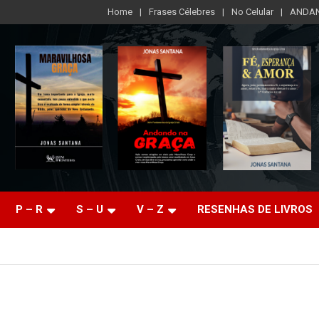
Home
Frases Célebres
No Celular
ANDAN
P – R
S – U
V – Z
RESENHAS DE LIVROS