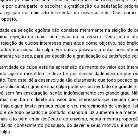
 e por outra parte, o escolher a gratificação ou satisfação próp
 a rejeição do mais alto bem-estar do universo e de Deus como 
o oposto.
dade da seleção egoísta não consiste meramente na eleição do 
 uma rejeição do maior bem-estar do universo e Deus como obj
rejeição de outros interesses mais altos como objetivo, não impli
itados é a causa da culpa. Em outras palavras, a culpa consiste 
tamente valiosos, para ser escolhido a gratificação ou satisfação ego
antidade de culpa está na apreensão da mente do valor dos intere
todo agente moral tem e deve ter por necessidade idéia de que o
inito. Tem esta idéia desenvolvida tão claramente que todo pecado
uz adicional, o grau de sua culpa pode ser aumentado de grande 
ó sem fim em duração, senão indefinidamente em grande grau. Não
mar que há um limite ao valor dos interesses que recusa quere
 haja algum limite em sua culpa e seu merecimento de castigo. Is
do e de todo pecador; e contudo, quando a luz aumenta e a ment
do mais alto bem-estar de Deus e do universo, nesta mesma proporç
ida do conhecimento possuído, do dever e seus motivos é sempre
culpa.