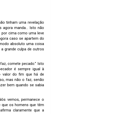
não tinham uma revelação
us agora manda… Isto não
sa por cima como uma leve
agora caso se apartem do
 modo absoluto uma coisa
a grande culpa de outros
 faz, comete pecado.” Isto
pecador é sempre igual à
 valor do fim que há de
so, mas não o faz, senão
fazer bem quando se sabia
: Nós vemos, permanece o
 e que os homens que têm
afirma claramente que a