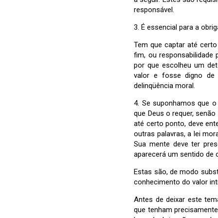
responsável.
3. É essencial para a obr
Tem que captar até certo
fim, ou responsabilidade 
por que escolheu um dete
valor e fosse digno de
delinqüência moral.
4. Se suponhamos que o i
que Deus o requer, senão 
até certo ponto, deve ent
outras palavras, a lei m
Sua mente deve ter pre
aparecerá um sentido de ob
Estas são, de modo subst
conhecimento do valor in
Antes de deixar este tem
que tenham precisamente