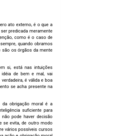
ero ato externo, é o que a
de ser predicada meramente
ntenção, como é o caso de
, sempre, quando obramos
ue são os órgãos da mente
m si, está nas intuições
 idéia de bem e mal, vai
verdadeira, é válida e boa
mento se acha presente na
o da obrigação moral é a
eligência suficiente para
, não pode haver decisão
e se evita, de outro modo
e vários possíveis cursos
uma ação e obrigação moral