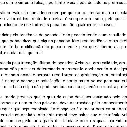
ue como vimos é falsa, e portanto, vicia e põe de lado as premissas
stir no valor do que a lei requer que queiramos; tentamos ou dec
e o valor intrínseco deste objetivo é sempre o mesmo, pelo que
conclusão de que todos os pecados são igualmente culpáveis.
medida pela tendência do pecado. Todo pecado tende a um resultado
 que possa dizer que alguns pecados têm uma tendência mais diret
nte. Toda modificação do pecado tende, pelo que sabemos, a pr
, e nada mais que mal.
edida pela intenção última do pecador. Acha-se, em realidade, em 
esma não pode ser determinada meramente conhecendo o desígnio
a mesma coisa; é sempre uma forma de gratificação ou satisfaçã
r é sempre conseguir satisfação, e conta muito pouco para sua cu
 a medida da culpa não pode ser buscada aqui, senão em outra parte
de modo positivo que o grau de culpa deve ser estimado pelo gr
formou, ou em outras palavras, deve ser medida pelo conheciment
i requer que seja escolhido. Este objetivo é o maior bem-estar poss
 e em algum sentido todo ente moral deve saber que é de infinito val
ido com respeito aos graus de claridade com os quais aprende
jetivo (o mais alto bem-estar do universo e de Deus) sempre impl